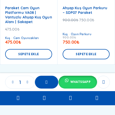
Paraket Cam Oyun
Ahşap Kuş Oyun Parkuru
Platformu VA08 |
– SDP07 Paraket
Vantuzlu Ahşap Kuş Oyun
900.00
₺
750.00
₺
Alanı | Sakapet
475.00
₺
Kuş
Oyun Parkuru
900.00
₺
Kuş
Cam Oyuncakları
475.00
₺
750.00
₺
SEPETE EKLE
SEPETE EKLE
WHATSSAPP
SEPETE
EKLE