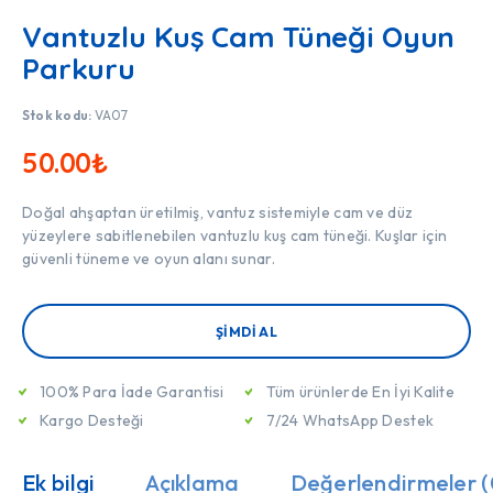
Vantuzlu Kuş Cam Tüneği Oyun
Parkuru
Stok kodu:
VA07
50.00
₺
Doğal ahşaptan üretilmiş, vantuz sistemiyle cam ve düz
yüzeylere sabitlenebilen vantuzlu kuş cam tüneği. Kuşlar için
güvenli tüneme ve oyun alanı sunar.
ŞIMDI AL
100% Para İade Garantisi
Tüm ürünlerde En İyi Kalite
Kargo Desteği
7/24 WhatsApp Destek
Ek bilgi
Açıklama
Değerlendirmeler (