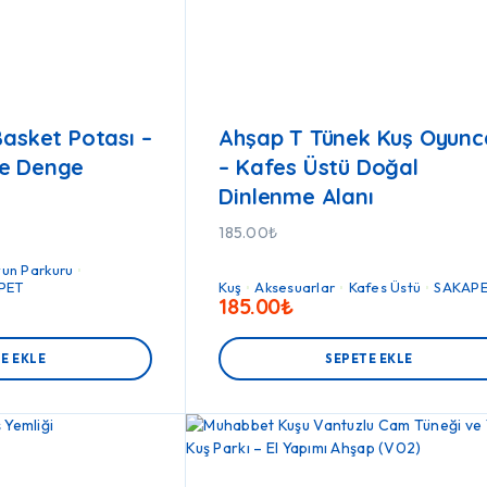
Basket Potası –
Ahşap T Tünek Kuş Oyunc
e Denge
– Kafes Üstü Doğal
Dinlenme Alanı
185.00
₺
un Parkuru
PET
Kuş
Aksesuarlar
Kafes Üstü
SAKAP
185.00
₺
E EKLE
SEPETE EKLE