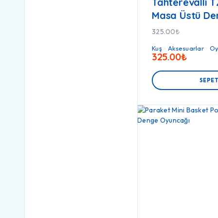
Tahterevalli 
Masa Üstü De
325.00
₺
Kuş
Aksesuarlar
Oy
325.00
₺
SEPET