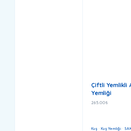
Çiftli Yemlikl
Yemliği
265.00
₺
Kuş
Kuş Yemliği
SA