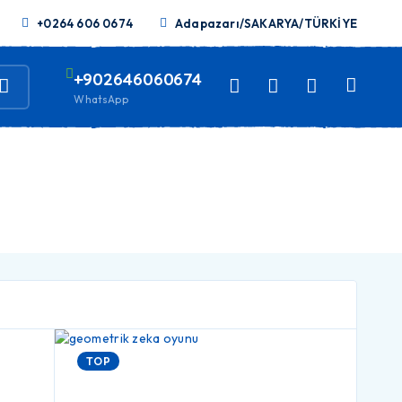
+0264 606 0674
Adapazarı/SAKARYA/TÜRKİYE
+902646060674
WhatsApp
TOP