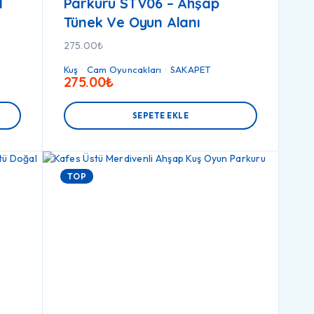
l
Parkuru STV06 – Ahşap
Tünek Ve Oyun Alanı
275.00
₺
Kuş
Cam Oyuncakları
SAKAPET
275.00
₺
SEPETE EKLE
TOP