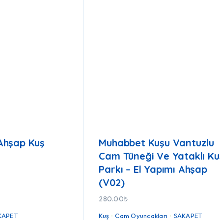
i Ahşap Kuş
Muhabbet Kuşu Vantuzlu
Cam Tüneği Ve Yataklı Ku
Parkı – El Yapımı Ahşap
(V02)
280.00
₺
KAPET
Kuş
Cam Oyuncakları
SAKAPET