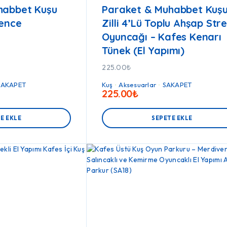
habbet Kuşu
Paraket & Muhabbet Kuş
lence
Zilli 4’lü Toplu Ahşap Str
Oyuncağı – Kafes Kenarı
Tünek (El Yapımı)
225.00
₺
SAKAPET
Kuş
Aksesuarlar
SAKAPET
225.00
₺
E EKLE
SEPETE EKLE