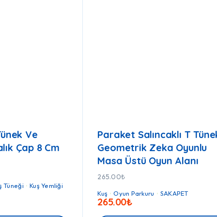
Tünek Ve
Paraket Salıncaklı T Tüne
lık Çap 8 Cm
Geometrik Zeka Oyunlu
Masa Üstü Oyun Alanı
265.00
₺
ş Tüneği
Kuş Yemliği
Kuş
Oyun Parkuru
SAKAPET
265.00
₺