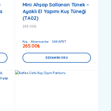
u
Mini Ahşap Sallanan Tünek –
es
Ayaklı El Yapımı Kuş Tüneği
(TA02)
265.00
₺
Kuş
Aksesuarlar
SAKAPET
265.00
₺
DEVAMINI OKU