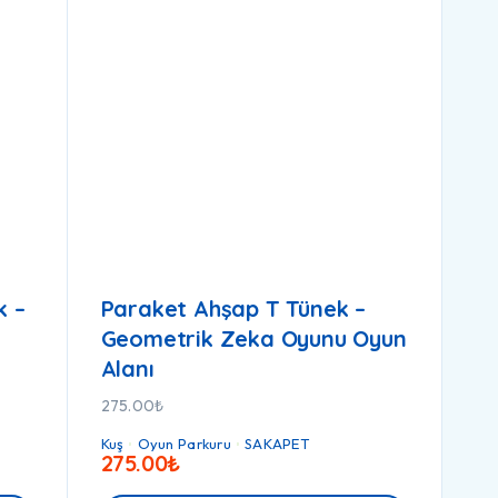
k –
Paraket Ahşap T Tünek –
Geometrik Zeka Oyunu Oyun
Alanı
275.00
₺
Kuş
Oyun Parkuru
SAKAPET
275.00
₺