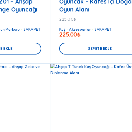
TZ01 – Ahşap
Oyuncak – Kafes İçi Doğa
nge Oyuncağı
Oyun Alanı
225.00
₺
un Parkuru
SAKAPET
Kuş
Aksesuarlar
SAKAPET
225.00
₺
E EKLE
SEPETE EKLE