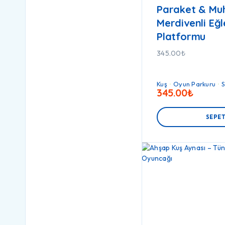
Paraket & Mu
Merdivenli Eğ
Platformu
345.00
₺
Kuş
Oyun Parkuru
345.00
₺
SEPET