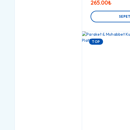
265.00
₺
SEPET
TOP