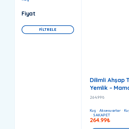
Fiyat
FILTRELE
Dilimli Ahşap 
Yemlik – Mama
264.99
₺
Kuş
Aksesuarlar
Ku
SAKAPET
264.99
₺