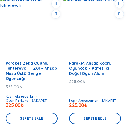
Paraket Zeka Oyunlu
Paraket Ahşap Köprü
Tahterevalli TZ01 – Ahşap
Oyuncak – Kafes İçi
Masa Üstü Denge
Doğal Oyun Alanı
Oyuncağı
225.00
₺
325.00
₺
Kuş
Aksesuarlar
Oyun Parkuru
SAKAPET
Kuş
Aksesuarlar
SAKAPET
325.00
₺
225.00
₺
SEPETE EKLE
SEPETE EKLE