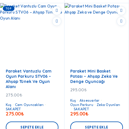
TOP
Paraket Vantuzlu Cam
Paraket Mini Basket
Oyun Parkuru STV06 –
Potası – Ahşap Zeka Ve
Ahşap Tünek Ve Oyun
Denge Oyuncağı
Alanı
295.00
₺
275.00
₺
Kuş
Aksesuarlar
Kuş
Cam Oyuncakları
Oyun Parkuru
Zeka Oyunları
SAKAPET
SAKAPET
275.00
₺
295.00
₺
SEPETE EKLE
SEPETE EKLE