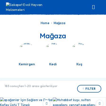
Home
Mağaza
Mağaza
Kemirgen
Kedi
Kuş
Sakapet Ürün Mağazası
Sakapet’in el yapımı ahşap evcil hayvan ürünlerini bu sayfada inceleyeb
185 sonuçtan 1-20 arası gösteriliyor
FILTER