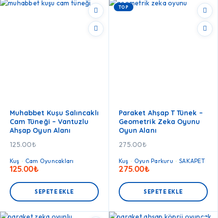
TOP
Muhabbet Kuşu Salıncaklı
Paraket Ahşap T Tünek –
Cam Tüneği – Vantuzlu
Geometrik Zeka Oyunu
Ahşap Oyun Alanı
Oyun Alanı
125.00
₺
275.00
₺
Kuş
Cam Oyuncakları
Kuş
Oyun Parkuru
SAKAPET
125.00
₺
275.00
₺
SEPETE EKLE
SEPETE EKLE