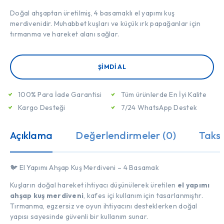
Doğal ahşaptan üretilmiş, 4 basamaklı el yapımı kuş
merdivenidir. Muhabbet kuşları ve küçük ırk papağanlar için
tırmanma ve hareket alanı sağlar.
ŞIMDI AL
100% Para İade Garantisi
Tüm ürünlerde En İyi Kalite
Kargo Desteği
7/24 WhatsApp Destek
Açıklama
Değerlendirmeler (0)
Taksi
🐦 El Yapımı Ahşap Kuş Merdiveni – 4 Basamak
Kuşların doğal hareket ihtiyacı düşünülerek üretilen
el yapımı
ahşap kuş merdiveni
, kafes içi kullanım için tasarlanmıştır.
Tırmanma, egzersiz ve oyun ihtiyacını desteklerken doğal
yapısı sayesinde güvenli bir kullanım sunar.