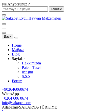
Ne Arıyorsunuz ?
Temizle
Back
Home
Mağaza
Blog
Sayfalar
Hakkımızda
Patent Tescil
iletişim
S.S.S
Forum
+902646060674
WhatsApp
+0264 606 0674
info@sakapet.com
Adapazarı/SAKARYA/TÜRKİYE