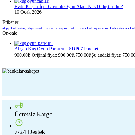
Evde Kuşlar İçin Güvenli Oyun Alanı Nasıl Oluşturulur?
10 Ocak 2026
Etiketler
ahşap kedi yatağı
ahşap üretim süreci
el yapımı pet ürünleri
kedi uyku alanı
kedi yatakları
ked
On-sale
Ahşap Kuş Oyun Parkuru – SDP07 Paraket
900.00
₺
Orijinal fiyat: 900.00₺.
750.00
₺
Şu andaki fiyat: 750.0
Ücretsiz Kargo
7/24 Destek