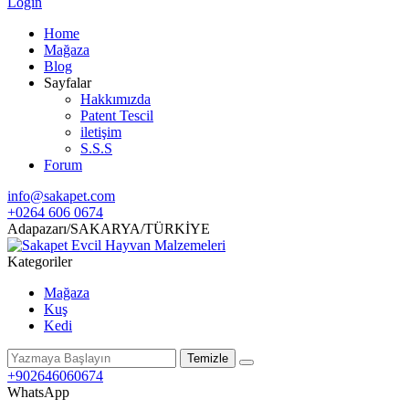
Login
Home
Mağaza
Blog
Sayfalar
Hakkımızda
Patent Tescil
iletişim
S.S.S
Forum
info@sakapet.com
+0264 606 0674
Adapazarı/SAKARYA/TÜRKİYE
Kategoriler
Mağaza
Kuş
Kedi
Temizle
+902646060674
WhatsApp