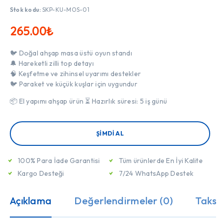
Stok kodu:
SKP-KU-MOS-01
265.00
₺
🐦 Doğal ahşap masa üstü oyun standı
🔔 Hareketli zilli top detayı
🧠 Keşfetme ve zihinsel uyarımı destekler
🐦 Paraket ve küçük kuşlar için uygundur
📦 El yapımı ahşap ürün ⏳ Hazırlık süresi: 5 iş günü
ŞIMDI AL
100% Para İade Garantisi
Tüm ürünlerde En İyi Kalite
Kargo Desteği
7/24 WhatsApp Destek
Açıklama
Değerlendirmeler (0)
Taksi