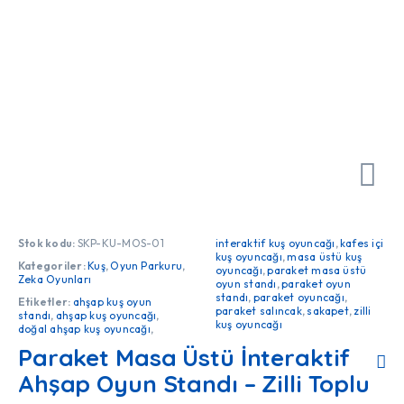
Stok kodu:
SKP-KU-MOS-01
interaktif kuş oyuncağı
,
kafes içi
kuş oyuncağı
,
masa üstü kuş
Kategoriler:
Kuş
,
Oyun Parkuru
,
oyuncağı
,
paraket masa üstü
Zeka Oyunları
oyun standı
,
paraket oyun
standı
,
paraket oyuncağı
,
Etiketler:
ahşap kuş oyun
paraket salıncak
,
sakapet
,
zilli
standı
,
ahşap kuş oyuncağı
,
kuş oyuncağı
doğal ahşap kuş oyuncağı
,
Paraket Masa Üstü İnteraktif
Ahşap Oyun Standı – Zilli Toplu