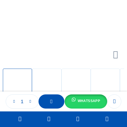
WHATSSAPP
Kategoriler:
Kuş
,
Kafes Üstü
kafes üstü kuş oyuncağı
,
kuş
oyun alanı
,
muhabbet kuşu kafes
Etiketler:
forpus kuş oyuncak
,
SEPETE
üstü
,
sultan papağanı kafes üstü
kafes üstü kuş eğlence platformu
,
EKLE