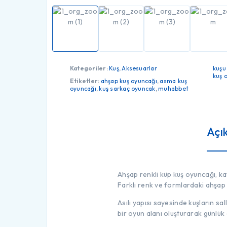
Kategoriler:
Kuş
,
Aksesuarlar
kuşu
kuş 
Etiketler:
ahşap kuş oyuncağı
,
asma kuş
oyuncağı
,
kuş sarkaç oyuncak
,
muhabbet
Açı
Ahşap renkli küp kuş oyuncağı, kaf
Farklı renk ve formlardaki ahşap k
Asılı yapısı sayesinde kuşların sa
bir oyun alanı oluşturarak günlük 