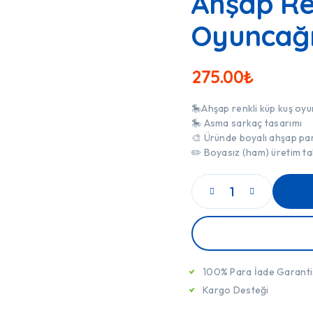
Ahşap Re
Oyuncağı
275.00
₺
🎠Ahşap renkli küp kuş oyu
🎠 Asma sarkaç tasarımı
🎨 Üründe boyalı ahşap pa
✏️ Boyasız (ham) üretim tale
SE
100% Para İade Garanti
Kargo Desteği