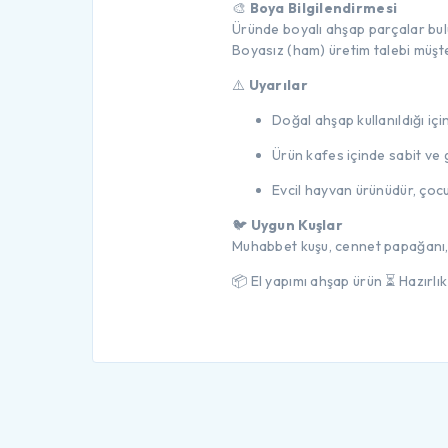
🎨
Boya Bilgilendirmesi
Üründe boyalı ahşap parçalar bu
Boyasız (ham) üretim talebi müşteri
⚠️
Uyarılar
Doğal ahşap kullanıldığı için
Ürün kafes içinde sabit ve g
Evcil hayvan ürünüdür, çocu
🐦
Uygun Kuşlar
Muhabbet kuşu, cennet papağanı, 
📦 El yapımı ahşap ürün ⏳ Hazırlık 