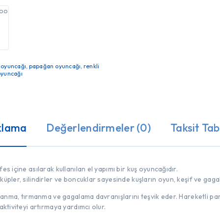
 oyuncağı
,
papağan oyuncağı
,
renkli
oyuncağı
klama
Değerlendirmeler (0)
Taksit Tab
es içine asılarak kullanılan el yapımı bir kuş oyuncağıdır.
üpler, silindirler ve boncuklar sayesinde kuşların oyun, keşif ve gaga
llanma, tırmanma ve gagalama davranışlarını teşvik eder. Hareketli par
aktiviteyi artırmaya yardımcı olur.