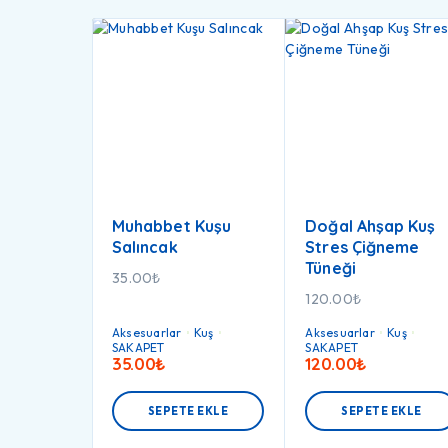
Muhabbet Kuşu
Doğal Ahşap Kuş
Salıncak
Stres Çiğneme
Tüneği
35.00
₺
120.00
₺
Aksesuarlar
Kuş
Aksesuarlar
Kuş
SAKAPET
SAKAPET
35.00
₺
120.00
₺
SEPETE EKLE
SEPETE EKLE