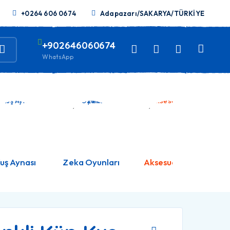
+0264 606 0674
Adapazarı/SAKARYA/TÜRKİYE
+902646060674
WhatsApp
uş Aynası
Zeka Oyunları
Aksesuarlar
Ku