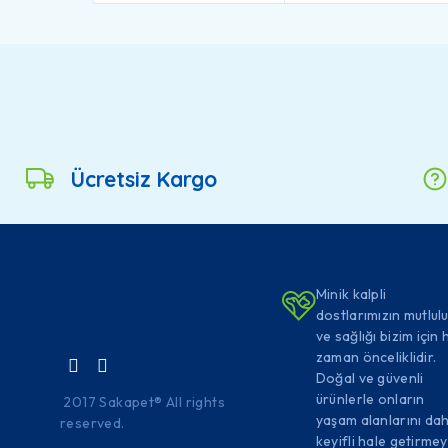
Ücretsiz Kargo
Minik kalpli
dostlarımızın mutlul
ve sağlığı bizim için 
zaman önceliklidir.
Doğal ve güvenli
ürünlerle onların
2017 Sakapet® All rights
yaşam alanlarını da
reserved.
keyifli hale getirmey