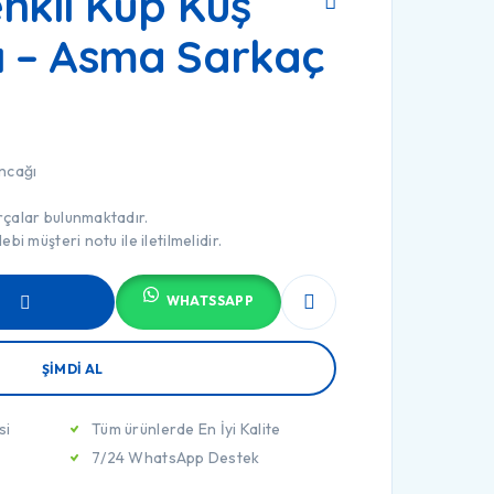
nkli Küp Kuş
 – Asma Sarkaç
ncağı
rçalar bulunmaktadır.
bi müşteri notu ile iletilmelidir.
WHATSSAPP
PETE EKLE
ŞIMDI AL
si
Tüm ürünlerde En İyi Kalite
7/24 WhatsApp Destek