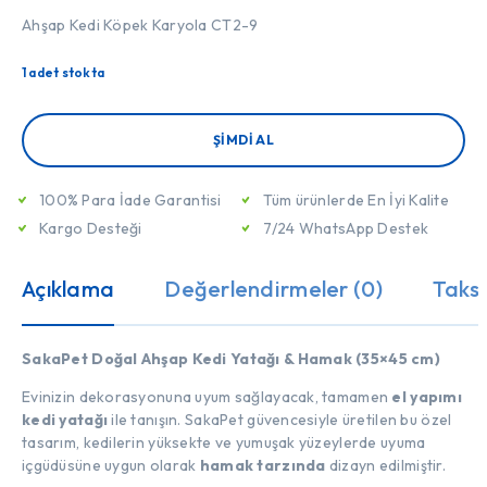
Ahşap Kedi Köpek Karyola CT2-9
1 adet stokta
ŞIMDI AL
100% Para İade Garantisi
Tüm ürünlerde En İyi Kalite
Kargo Desteği
7/24 WhatsApp Destek
Açıklama
Değerlendirmeler (0)
Taksi
SakaPet Doğal Ahşap Kedi Yatağı & Hamak (35×45 cm)
Evinizin dekorasyonuna uyum sağlayacak, tamamen
el yapımı
kedi yatağı
ile tanışın. SakaPet güvencesiyle üretilen bu özel
tasarım, kedilerin yüksekte ve yumuşak yüzeylerde uyuma
içgüdüsüne uygun olarak
hamak tarzında
dizayn edilmiştir.