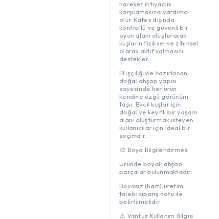
hareket ihtiyacını
karşılamasına yardımcı
olur. Kafes dışında
kontrollü ve güvenli bir
oyun alanı oluşturarak
kuşların fiziksel ve zihinsel
olarak aktif kalmasını
destekler.
El işçiliğiyle hazırlanan
doğal ahşap yapısı
sayesinde her ürün
kendine özgü görünüm
taşır. Evcil kuşlar için
doğal ve keyifli bir yaşam
alanı oluşturmak isteyen
kullanıcılar için ideal bir
seçimdir.
🎨 Boya Bilgilendirmesi
Üründe boyalı ahşap
parçalar bulunmaktadır.
Boyasız (ham) üretim
talebi sipariş notu ile
belirtilmelidir.
⚠️ Vantuz Kullanım Bilgisi