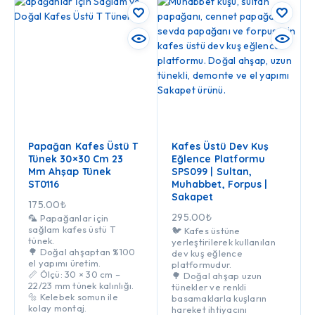
Papağan Kafes Üstü T
Kafes Üstü Dev Kuş
Tünek 30×30 Cm 23
Eğlence Platformu
Mm Ahşap Tünek
SPS099 | Sultan,
ST0116
Muhabbet, Forpus |
Sakapet
175.00
₺
295.00
₺
🦜 Papağanlar için
sağlam kafes üstü T
🐦 Kafes üstüne
tünek.
yerleştirilerek kullanılan
🌳 Doğal ahşaptan %100
dev kuş eğlence
el yapımı üretim.
platformudur.
📏 Ölçü: 30 × 30 cm –
🌳 Doğal ahşap uzun
22/23 mm tünek kalınlığı.
tünekler ve renkli
🔩 Kelebek somun ile
basamaklarla kuşların
kolay montaj.
hareket ihtiyacını