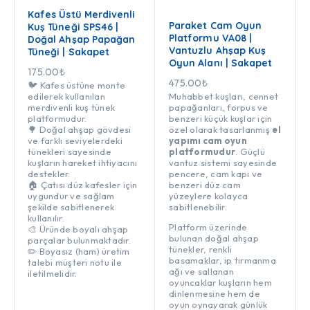
Kafes Üstü Merdivenli
Paraket Cam Oyun
Kuş Tüneği SPS46 |
Platformu VA08 |
Doğal Ahşap Papağan
Vantuzlu Ahşap Kuş
Tüneği | Sakapet
Oyun Alanı | Sakapet
175.00
₺
475.00
₺
🐦 Kafes üstüne monte
edilerek kullanılan
Muhabbet kuşları, cennet
merdivenli kuş tünek
papağanları, forpus ve
platformudur.
benzeri küçük kuşlar için
🌳 Doğal ahşap gövdesi
özel olarak tasarlanmış
el
ve farklı seviyelerdeki
yapımı cam oyun
tünekleri sayesinde
platformudur
. Güçlü
kuşların hareket ihtiyacını
vantuz sistemi sayesinde
destekler.
pencere, cam kapı ve
🏠 Çatısı düz kafesler için
benzeri düz cam
uygundur ve sağlam
yüzeylere kolayca
şekilde sabitlenerek
sabitlenebilir.
kullanılır.
Platform üzerinde
🎨 Üründe boyalı ahşap
bulunan doğal ahşap
parçalar bulunmaktadır.
tünekler, renkli
✏️ Boyasız (ham) üretim
basamaklar, ip tırmanma
talebi müşteri notu ile
ağı ve sallanan
iletilmelidir.
oyuncaklar kuşların hem
dinlenmesine hem de
oyun oynayarak günlük