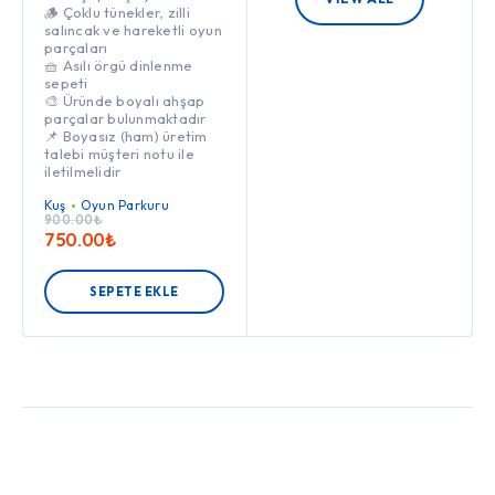
🪵 Çoklu tünekler, zilli
salıncak ve hareketli oyun
parçaları
🧺 Asılı örgü dinlenme
sepeti
🎨 Üründe boyalı ahşap
parçalar bulunmaktadır
📌 Boyasız (ham) üretim
talebi müşteri notu ile
iletilmelidir
Kuş
Oyun Parkuru
900.00
₺
750.00
₺
SEPETE EKLE