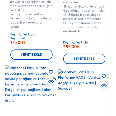
🏡 Çatısı düz kafesler için
destekler.
özel olarak tasarlanmıştır
🏠 Çatısı düz kafesler için
ve kafes üstüne
özel olarak tasarlanmıştır.
yerleştirilerek kullanılır.
🎨 Üründe boyalı ahşap
Kafes dışında kontrollü ve
parçalar bulunmaktadır.
güvenli bir oyun alanı
✏️ Boyasız (ham) üretim
sunar.
talebi müşteri notu ile
iletilmelidir.
Kuş
Kafes Üstü
Kuş Tüneği
175.00
₺
Kuş
Kafes Üstü
295.00
₺
SEPETE EKLE
SEPETE EKLE