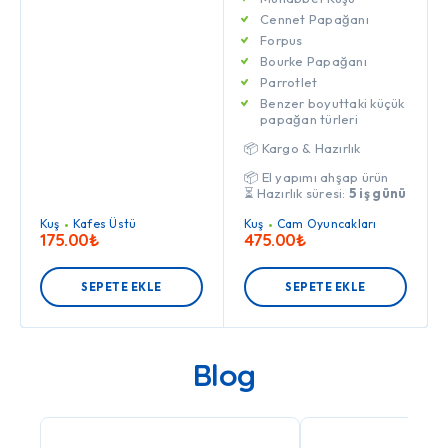
Cennet Papağanı
Forpus
Bourke Papağanı
Parrotlet
Benzer boyuttaki küçük
papağan türleri
📦 Kargo & Hazırlık
📦 El yapımı ahşap ürün
⏳ Hazırlık süresi:
5 iş günü
Kuş
Kafes Üstü
Kuş
Cam Oyuncakları
175.00
₺
475.00
₺
SEPETE EKLE
SEPETE EKLE
Blog