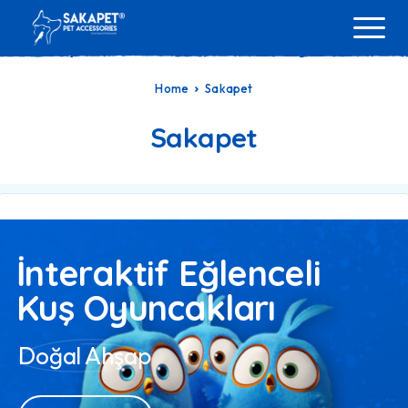
Home
Sakapet
Sakapet
İnteraktif Eğlenceli
Kuş Oyuncakları
Doğal Ahşap