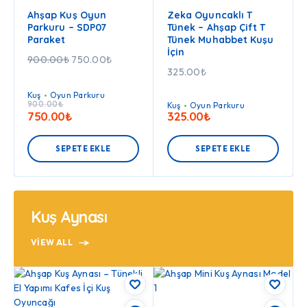
Ahşap Kuş Oyun
Zeka Oyuncaklı T
Parkuru – SDP07
Tünek – Ahşap Çift T
Paraket
Tünek Muhabbet Kuşu
İçin
900.00
₺
750.00
₺
325.00
₺
Kuş
Oyun Parkuru
900.00
₺
Kuş
Oyun Parkuru
750.00
₺
325.00
₺
SEPETE EKLE
SEPETE EKLE
Kuş Aynası
VIEW ALL