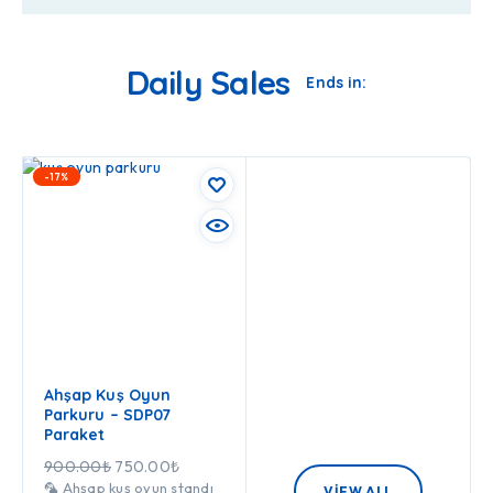
Daily Sales
Ends in:
-17%
Ahşap Kuş Oyun
Parkuru – SDP07
Paraket
900.00
₺
750.00
₺
🦜 Ahşap kuş oyun standı
VIEW ALL