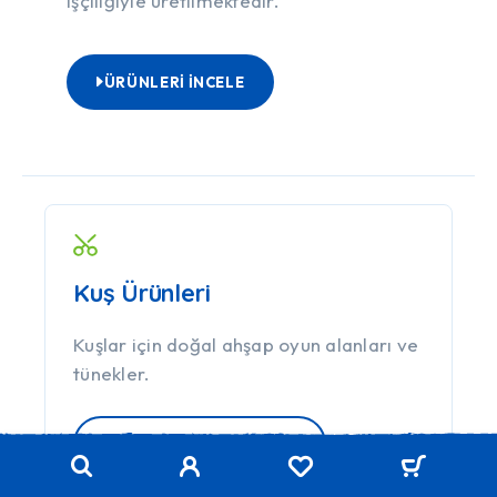
işçiliğiyle üretilmektedir.
ÜRÜNLERI İNCELE
Kuş Ürünleri
K
Kuşlar için doğal ahşap oyun alanları ve
K
tünekler.
o
KUŞ ÜRÜNLERINI İNCELE