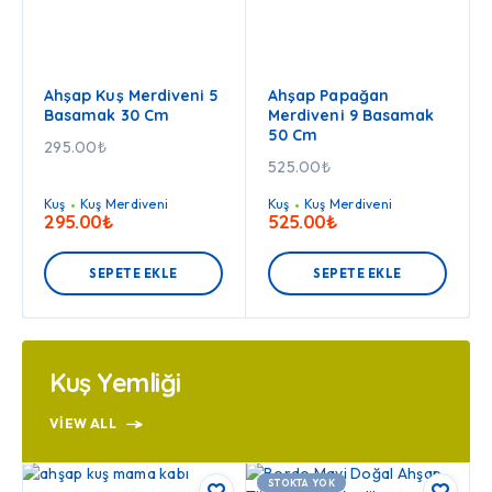
Ahşap Kuş Merdiveni 5
Ahşap Papağan
Basamak 30 Cm
Merdiveni 9 Basamak
50 Cm
295.00
₺
525.00
₺
Kuş
Kuş Merdiveni
Kuş
Kuş Merdiveni
295.00
₺
525.00
₺
SEPETE EKLE
SEPETE EKLE
Kuş Yemliği
VIEW ALL
STOKTA YOK