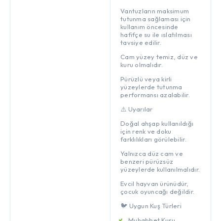
Vantuzların maksimum
tutunma sağlaması için
kullanım öncesinde
hafifçe su ile ıslatılması
tavsiye edilir.
Cam yüzey temiz, düz ve
kuru olmalıdır.
Pürüzlü veya kirli
yüzeylerde tutunma
performansı azalabilir.
⚠️ Uyarılar
Doğal ahşap kullanıldığı
için renk ve doku
farklılıkları görülebilir.
Yalnızca düz cam ve
benzeri pürüzsüz
yüzeylerde kullanılmalıdır.
Evcil hayvan ürünüdür,
çocuk oyuncağı değildir.
🐦 Uygun Kuş Türleri
Muhabbet Kuşu